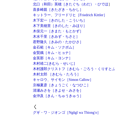
北口（和田）英穂［きたぐち（わだ）・ひでほ
］
喜多崎親［きたざき・ちかし］
キットラー、フリードリヒ［Friedrich Kittler］
木下宏一［きのした・こういち］
木下美穂里［きのした・みほり］
木俣元一［きまた・もとかず］
木水千里［きみず・ちさと］
君野隆久［きみの・たかひさ］
金石範［キム・ソクポム］
金賢娥［キム・ヒョナ］
金英那［キム・ヨンナ］
木村靖二[きむら・せいじ]
木村護郎クリストフ［きむら・ごろう・くりすと
木村太郎 ［きむら・たろう］
キャロウ、サイモン［Simon Callow］
京極夏彦［きょうごく・なつひこ］
清瀬みさを［きよせ・みさを］
金沖及［きん・ちゅうきゅう］
く
グギ・ワ・ジオンゴ［Ngũgĩ wa Thiong'o］