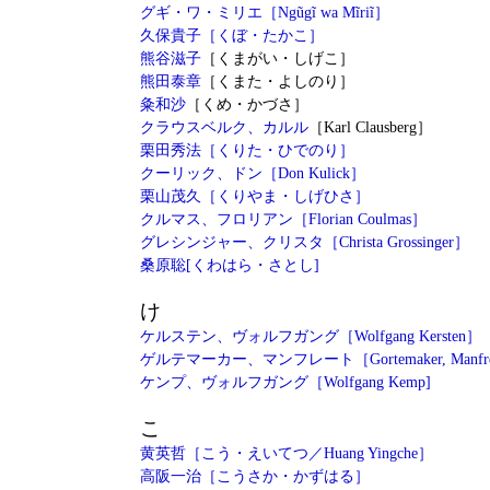
グギ・ワ・ミリエ［Ngũgĩ wa Mĩriĩ］
久保貴子［くぼ・たかこ］
熊谷滋子
［くまがい・しげこ］
熊田泰章
［くまた・よしのり］
粂和沙
［くめ・かづさ］
クラウスベルク、カルル
［Karl Clausberg］
栗田秀法［くりた・ひでのり］
クーリック、ドン［Don Kulick］
栗山茂久［くりやま・しげひさ］
クルマス、フロリアン［Florian Coulmas］
グレシンジャー、クリスタ［Christa Grossinger］
桑原聡[くわはら・さとし]
け
ケルステン、ヴォルフガング［Wolfgang Kersten］
ゲルテマーカー
、マンフレート［Gortemaker, Manfr
ケンプ、ヴォルフガング［Wolfgang Kemp]
こ
黄英哲［こう・えいてつ／Huang Yingche］
高阪一治［こうさか・かずはる］