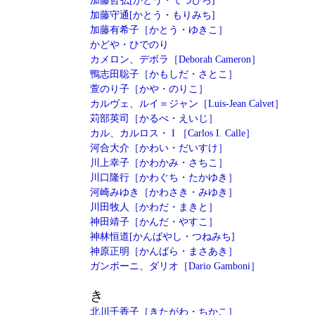
加藤哲弘[かとう・てつひろ]
加藤守通[かとう・もりみち]
加藤有希子［かとう・ゆきこ］
かどや・ひでのり
カメロン、デボラ［Deborah Cameron］
鴨志田聡子［かもしだ・さとこ］
萱のり子［かや・のりこ］
カルヴェ、ルイ＝ジャン［Luis-Jean Calvet］
苅部英司［かるべ・えいじ］
カル
、カルロス・ I ［Carlos I. Calle］
河合大介［かわい・だいすけ］
川上幸子［かわかみ・さちこ］
川口隆行［かわぐち・たかゆき］
河崎みゆき［かわさき・みゆき］
川田牧人［かわだ・まきと］
神田靖子［かんだ・やすこ］
神林恒道[かんばやし・つねみち]
神原正明［かんばら・まさあき］
ガンボーニ、ダリオ［Dario Gamboni］
き
北川千香子［きたがわ・ちかこ］