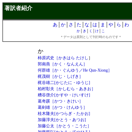
著訳者紹介
あ
│
か
│
さ
│
た
│
な
│
は
│
ま
│
や
│
ら
│
わ
か
│
き
│
く
│
け
│
こ
＊データは原則として刊行時のものです＊
か
柿原武史［かきはら たけし
］
郭南燕［かく・なんえん］
何群雄
［か・ぐんゆう／He Qun-Xiong］
梶茂樹［かじ・しげき］
梶谷雄二[かじたに・ゆうじ]
柏村彰夫［かしむら・あきお］
糟谷啓介[かすや・けいすけ]
葛奇蹊［かつ・きけい］
葛剣雄［かつ・けんゆう］
桂木隆夫[かつらぎ・たかお]
加藤淳夫[かとう・あつお]
加藤公太［かとう・こうた］