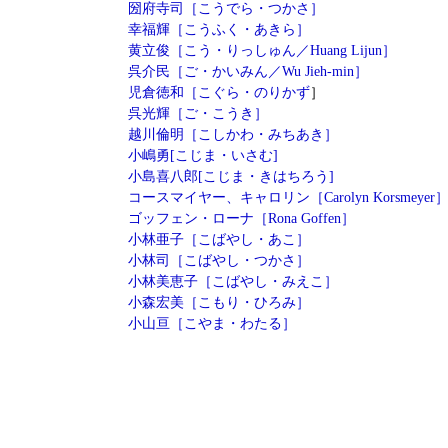
圀府寺司［こうでら・つかさ］
幸福輝［こうふく・あきら］
黄立俊［こう・りっしゅん／Huang Lijun］
呉介民［ご・かいみん／Wu Jieh-min］
児倉徳和［こぐら・のりかず
］
呉光輝［ご・こうき］
越川倫明［こしかわ・みちあき］
小嶋勇[こじま・いさむ]
小島喜八郎[こじま・きはちろう]
コースマイヤー、キャロリン［Carolyn Korsmeyer
ゴッフェン・ローナ［Rona Goffen］
小林亜子［こばやし・あこ］
小林司［こばやし・つかさ］
小林美恵子［こばやし・みえこ］
小森宏美［こもり・ひろみ］
小山亘［こやま・わたる］